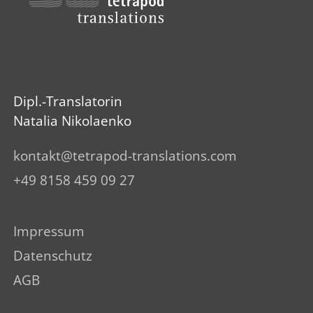
Dipl.-Translatorin
Natalia Nikolaenko
k
nt
kt
t
tr
p
d-tr
nsl
t
ns
c
m
+49 8158 459 09 27
Impressum
Datenschutz
AGB